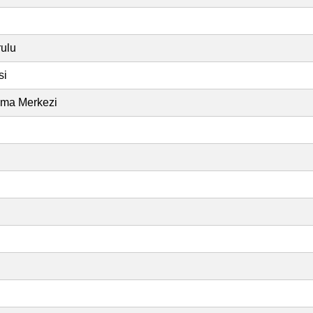
rulu
si
lama Merkezi