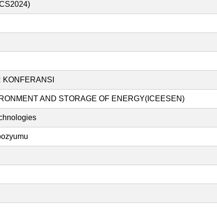
I-CS2024)
ER KONFERANSI
IRONMENT AND STORAGE OF ENERGY(ICEESEN)
echnologies
mpozyumu