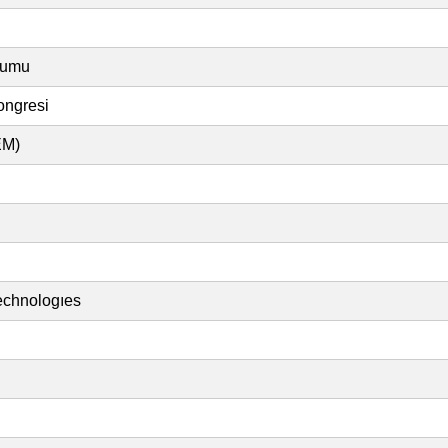
zyumu
ongresi
EM)
Technologıes