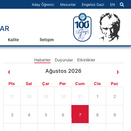
Dil Seçiniz 
Aday Öğrenci
Mezunlar
Engelsiz Gazi
EN
LAR
Kalite
İletişim
Haberler
Duyurular
Etkinlikler
Ağustos 2026
Pts
Sal
Çar
Per
Cum
Cts
Paz
27
28
29
30
31
1
2
3
4
5
6
7
8
9