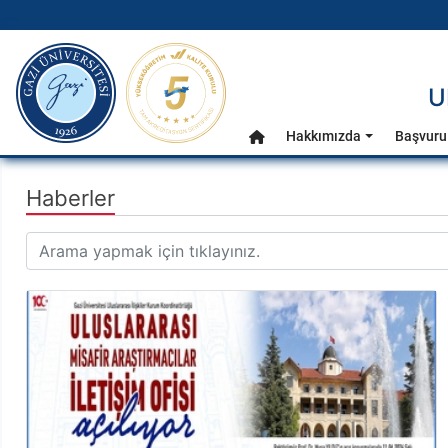
gazi.edu.tr
U
Ana Menü
Hakkımızda
Başvuru
Anasayfa
Haberler