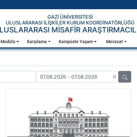
GAZİ ÜNİVERSİTESİ
ULUSLARARASI İLİŞKİLER KURUM KOORDİNATÖRLÜĞÜ
LUSLARARASI MİSAFİR ARAŞTIRMACI
 Modülü
Karşılama
Kampüste Yaşam
Mevzuat
×